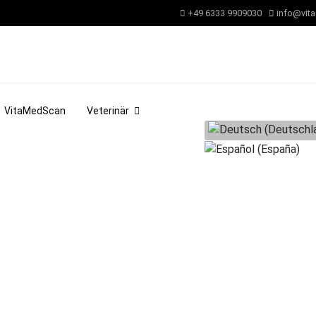
+49 6333 9909030
info@vita
VitaMedScan
Veterinär
Sprache auswählen