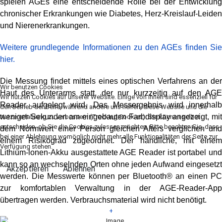
spielen AGEs eine entscheidende Rolle bei der Entwicklung
chronischer Erkrankungen wie Diabetes, Herz-Kreislauf-Leiden
und Nierenerkrankungen.
Weitere grundlegende Informationen zu den AGEs finden Sie
hier.
Die Messung findet mittels eines optischen Verfahrens an der
Wir benutzen Cookies
Haut des Unterarms statt, der nur kurzzeitig auf den AGE
Wir nutzen Cookies auf unserer Website. Einige von ihnen sind essenziell für
Reader aufgelegt wird. Das Messergebnis wird innerhalb
den Betrieb der Seite, während andere uns helfen, diese Website und die
weniger Sekunden am eingebauten Farbdisplay angezeigt, mit
Nutzererfahrung zu verbessern (Tracking Cookies). Sie können selbst
entscheiden, ob Sie die Cookies zulassen möchten. Bitte beachten Sie, dass
dem Normwert einer Person gleichen Alters verglichen und
bei einer Ablehnung womöglich nicht mehr alle Funktionalitäten der Seite zur
einem Risikograd zugeordnet. Der handliche, mit einem
Verfügung stehen.
Lithium-lonen-Akku ausgestattete AGE Reader ist portabel und
kann so an wechselnden Orten ohne jeden Aufwand eingesetzt
Akzeptieren
Ablehnen
werden. Die Messwerte können per Bluetooth® an einen PC
zur komfortablen Verwaltung in der AGE-Reader-App
übertragen werden. Verbrauchsmaterial wird nicht benötigt.
+