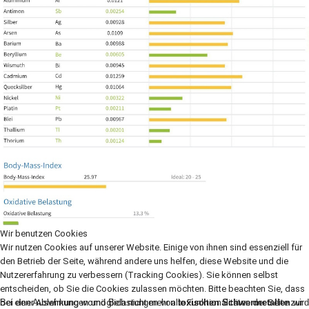
Wir benutzen Cookies
Wir nutzen Cookies auf unserer Website. Einige von ihnen sind essenziell für
den Betrieb der Seite, während andere uns helfen, diese Website und die
Nutzererfahrung zu verbessern (Tracking Cookies). Sie können selbst
entscheiden, ob Sie die Cookies zulassen möchten. Bitte beachten Sie, dass
bei einer Ablehnung womöglich nicht mehr alle Funktionalitäten der Seite zur
Bei den Auswirkungen und Belastungen von
toxischen Schwermetallen
wird