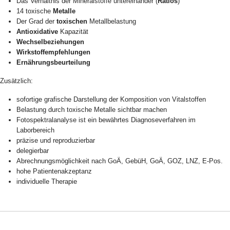
Das Verhältnis der Mineralstoffe untereinander (
Ratios
)
14 toxische
Metalle
Der Grad der
toxischen
Metallbelastung
Antioxidative
Kapazität
Wechselbeziehungen
Wirkstoffempfehlungen
Ernährungsbeurteilung
Zusätzlich:
sofortige grafische Darstellung der Komposition von Vitalstoffen
Belastung durch toxische Metalle sichtbar machen
Fotospektralanalyse ist ein bewährtes Diagnoseverfahren im
Laborbereich
präzise und reproduzierbar
delegierbar
Abrechnungsmöglichkeit nach GoÄ, GebüH, GoÄ, GOZ, LNZ, E-Pos.
hohe Patientenakzeptanz
individuelle Therapie