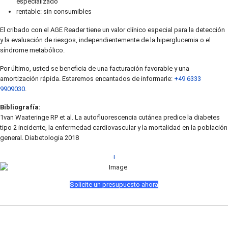
especializado
rentable: sin consumibles
El cribado con el AGE Reader tiene un valor clínico especial para la detección
y la evaluación de riesgos, independientemente de la hiperglucemia o el
síndrome metabólico.
Por último, usted se beneficia de una facturación favorable y una
amortización rápida. Estaremos encantados de informarle:
+49 6333
9909030
.
Bibliografía:
1van Waateringe RP et al. La autofluorescencia cutánea predice la diabetes
tipo 2 incidente, la enfermedad cardiovascular y la mortalidad en la población
general. Diabetologia 2018
+
Solicite un presupuesto ahora