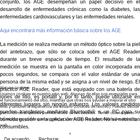
conjunto, los AGE desempeñan un papel decisivo en el
desarrollo de enfermedades crónicas como la diabetes, las
enfermedades cardiovasculares y las enfermedades renales.
Aquí encontrará más información básica sobre los AGE.
La medición se realiza mediante un método óptico sobre la piel
del antebrazo, que sólo se coloca sobre el AGE Reader
durante un breve espacio de tiempo. El resultado de la
medición se muestra en la pantalla en color incorporada en
pocos segundos, se compara con el valor estándar de una
persona de la misma edad y se asigna a un nivel de riesgo. El
We use cookies
práctico AGE Reader, que está equipado con una batería de
Usamos cookies en nuestro sitio web. Algunas de ellas son esenciales para
iones de litio, es portátil y, por lo tanto, puede utilizarse en
el funcionamiento del sitio, mientras que otras nos ayudan a mejorar el sitio
diferentes lugares sin ningún esfuerzo. Los valores medidos
web y también la experiencia del usuario (cookies de rastreo). Puedes decidir
pueden transferirse mediante Bluetooth® a un PC para su
por ti mismo si quieres permitir el uso de las cookies. Ten en cuenta que si
las rechazas, puede que no puedas usar todas las funcionalidades del sitio
cómoda gestión en la aplicación AGE Reader. No se necesitan
web.
consumibles.
+
De acuerdo
Rechazar