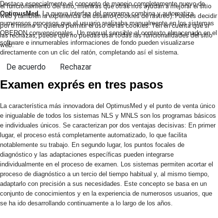
Destaca especialmente el concepto de manejo completamente nuevo de
el funcionamiento del sitio, mientras que otras nos ayudan a mejorar el sitio
OptimusMed
. La nueva interfaz del programa combina y automatiza
web y también la experiencia del usuario (cookies de rastreo). Puedes decidir
numerosos procesos que el usuario realizaba manualmente en los sistemas
por ti mismo si quieres permitir el uso de las cookies. Ten en cuenta que si
OBERON convencionales. Un manual sensible al contexto almacenado en el
las rechazas, puede que no puedas usar todas las funcionalidades del sitio
software e innumerables informaciones de fondo pueden visualizarse
web.
directamente con un clic del ratón, completando así el sistema.
De acuerdo
Rechazar
Examen exprés en tres pasos
La característica más innovadora del OptimusMed y el punto de venta único
e inigualable de todos los sistemas NLS y MNLS son los programas básicos
e individuales únicos. Se caracterizan por dos ventajas decisivas: En primer
lugar, el proceso está completamente automatizado, lo que facilita
notablemente su trabajo. En segundo lugar, los puntos focales de
diagnóstico y las adaptaciones específicas pueden integrarse
individualmente en el proceso de examen. Los sistemas permiten acortar el
proceso de diagnóstico a un tercio del tiempo habitual y, al mismo tiempo,
adaptarlo con precisión a sus necesidades. Este concepto se basa en un
conjunto de conocimientos y en la experiencia de numerosos usuarios, que
se ha ido desarrollando continuamente a lo largo de los años.