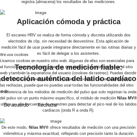
registra (almacena) los resultados de las mediciones.
Aplicación cómoda y práctica
El escaneo HRV se realiza de forma cómoda y discreta utilizando dos
electrodos de clip, sin necesidad de desvestirse. Esta aplicación de
medición fácil de usar puede integrarse directamente en las rutinas diarias y
es fácil de delegar a los asistentes.
We use cookies
Usamos cookies en nuestro sitio web. Algunas de ellas son esenciales para
Tecnología de medición fiable:
el funcionamiento del sitio, mientras que otras nos ayudan a mejorar el sitio
web y también la experiencia del usuario (cookies de rastreo). Puedes decidir
detección auténtica del latido cardíaco
por ti mismo si quieres permitir el uso de las cookies. Ten en cuenta que si
las rechazas, puede que no puedas usar todas las funcionalidades del sitio
web.
A diferencia de los métodos de medición del pulso que solo registran la onda
del pulso sin un punto máximo específico, el módulo de medición
Nilas MV®
utiliza su alta frecuencia de muestreo para detectar el pico real de los latidos
De acuerdo
Rechazar
cardíacos (onda R a onda R).
De este modo,
Nilas MV®
ofrece resultados de medición con una precisión
milimétrica y máxima exactitud, reflejando con precisión tanto la duración