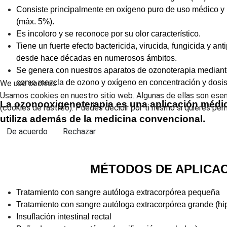
Consiste principalmente en oxígeno puro de uso médico y 
(máx. 5%).
Es incoloro y se reconoce por su olor característico.
Tiene un fuerte efecto bactericida, virucida, fungicida y anti
desde hace décadas en numerosos ámbitos.
Se genera con nuestros aparatos de ozonoterapia mediante 
como mezcla de ozono y oxígeno en concentración y dosis
We use cookies
Usamos cookies en nuestro sitio web. Algunas de ellas son esenci
La ozonooxigenoterapia es una aplicación médi
(cookies de rastreo). Puedes decidir por ti mismo si quieres per
utiliza además de la medicina convencional.
De acuerdo
Rechazar
MÉTODOS DE APLICA
Tratamiento con sangre autóloga extracorpórea pequeña
Tratamiento con sangre autóloga extracorpórea grande (hi
Insuflación intestinal rectal