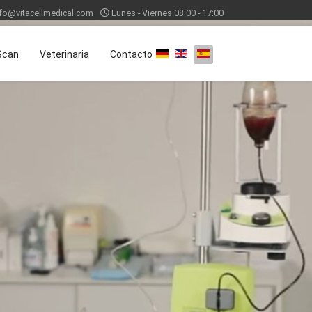
nfo@vitacellmedical.com
Lunes - Viernes 08:00 - 17:00
Seleccione su idioma
Scan
Veterinaria
Contacto