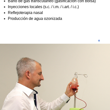
Baño de gas transcutáneo (gasificación con bolsa)
Inyecciones locales (s.c. / i.m. / i.art. / i.c.)
Reflejoterapia nasal
Producción de agua ozonizada
+