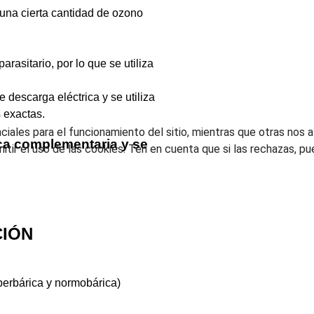
una cierta cantidad de ozono
parasitario, por lo que se utiliza
descarga eléctrica y se utiliza
 exactas.
ales para el funcionamiento del sitio, mientras que otras nos ay
ca complementaria y se
mitir el uso de las cookies. Ten en cuenta que si las rechazas, p
CIÓN
perbárica y normobárica)