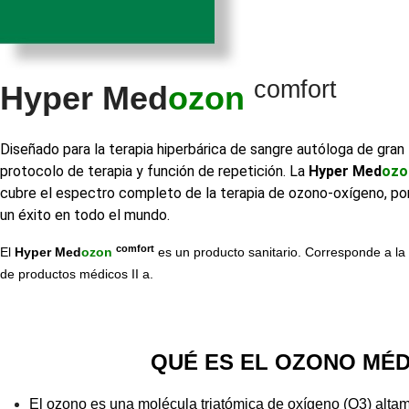
comfort
Hyper Med
ozon
Diseñado para la terapia hiperbárica de sangre autóloga de gra
protocolo de terapia y función de repetición. La
Hyper Med
ozo
cubre el espectro completo de la terapia de ozono-oxígeno, por
un éxito en todo el mundo.
comfort
El
Hyper Med
ozon
es un producto sanitario. Corresponde a la c
de productos médicos II a.
QUÉ ES EL OZONO MÉD
El ozono es una molécula triatómica de oxígeno (O3) altam