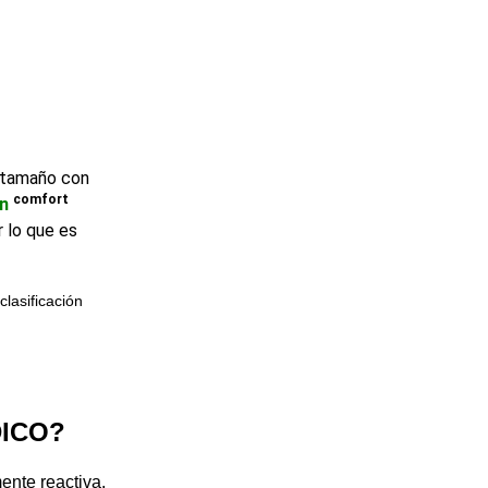
n tamaño con
comfort
n
 lo que es
lasificación
ICO?
ente reactiva.