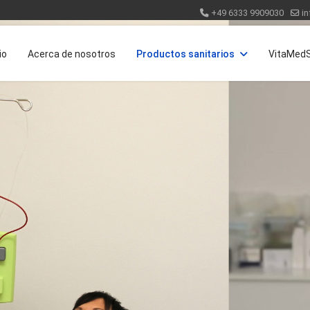
+49 6333 9909030
i
io
Acerca de nosotros
Productos sanitarios
VitaMed