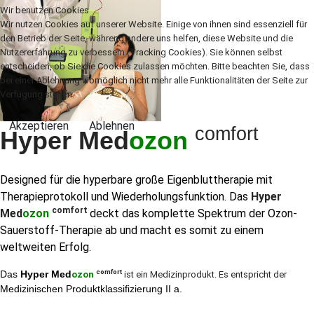
Wir benutzen Cookies
Wir nutzen Cookies auf unserer Website. Einige von ihnen sind essenziell für
den Betrieb der Seite, während andere uns helfen, diese Website und die
Nutzererfahrung zu verbessern (Tracking Cookies). Sie können selbst
entscheiden, ob Sie die Cookies zulassen möchten. Bitte beachten Sie, dass
bei einer Ablehnung womöglich nicht mehr alle Funktionalitäten der Seite zur
Verfügung stehen.
Akzeptieren
Ablehnen
comfort
Hyper Med
ozon
Designed für die hyperbare große Eigenbluttherapie mit
Therapieprotokoll und Wiederholungsfunktion. Das
Hyper
comfort
Med
ozon
deckt das komplette Spektrum der Ozon-
Sauerstoff-Therapie ab und macht es somit zu einem
weltweiten Erfolg.
comfort
Das
Hyper Med
ozon
ist ein Medizinprodukt. Es entspricht der
Medizinischen Produktklassifizierung II a.